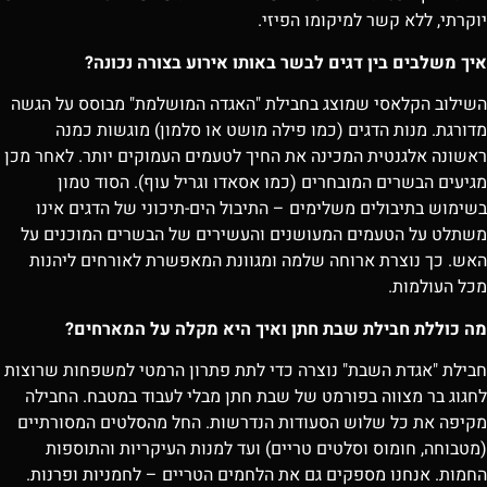
יוקרתי, ללא קשר למיקומו הפיזי.
איך משלבים בין דגים לבשר באותו אירוע בצורה נכונה?
השילוב הקלאסי שמוצג בחבילת "האגדה המושלמת" מבוסס על הגשה
מדורגת. מנות הדגים (כמו פילה מושט או סלמון) מוגשות כמנה
ראשונה אלגנטית המכינה את החיך לטעמים העמוקים יותר. לאחר מכן
מגיעים הבשרים המובחרים (כמו אסאדו וגריל עוף). הסוד טמון
בשימוש בתיבולים משלימים – התיבול הים-תיכוני של הדגים אינו
משתלט על הטעמים המעושנים והעשירים של הבשרים המוכנים על
האש. כך נוצרת ארוחה שלמה ומגוונת המאפשרת לאורחים ליהנות
מכל העולמות.
מה כוללת חבילת שבת חתן ואיך היא מקלה על המארחים?
חבילת "אגדת השבת" נוצרה כדי לתת פתרון הרמטי למשפחות שרוצות
לחגוג בר מצווה בפורמט של שבת חתן מבלי לעבוד במטבח. החבילה
מקיפה את כל שלוש הסעודות הנדרשות. החל מהסלטים המסורתיים
(מטבוחה, חומוס וסלטים טריים) ועד למנות העיקריות והתוספות
החמות. אנחנו מספקים גם את הלחמים הטריים – לחמניות ופרנות.