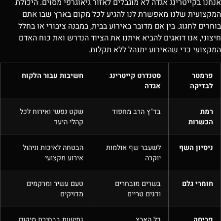
אנחנו בקייטרינג אגדה לא מוגבלים לאזור גיאוגרפי מסוים. היכולת
המקצועית שלנו מאפשרת לנו להגיע לכל מקום בארץ שבו אתם
בוחרים לחגוג. בין אם מדובר באירוע בבית, במבנה ציבורי או בחלל
חיצוני, אנו דואגים להביא איתנו את הציוד הנדרש ואת כוח האדם
המקצועי כדי שהאירוע יתנהל ללא תקלות.
פרמטר
סטנדרט קייטרינג
חשיבות עבור הלקוח
לבדיקה
אגדה
רמת
בד"ץ הרב מחפוד
שקט נפשי ואירוח לכל
הכשרות
קהלי היעד
ניסיון השף
לשעבר שף אולמות
הבטחה לאיכות וניהול
יוקרה
אירוע מקצועי
חומרי גלם
בשרים מובחרים
טעם עשיר ומרקמים
ודגים טריים
מדויקים
פריסה
כל הארץ
גמישות בבחירת מיקום