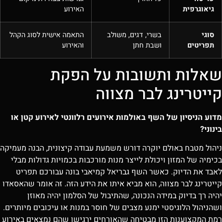
גיאוגרפית
האירוע
סוגי
בשרי, דגים, משולב
התאמה אישית לסוג הקהל
תפריטים
ושבת חתן
והאירוע
שאלות ותשובות על הפקת
קייטרינג לבר מצווה
מדוע הניסיון של השף באולמות אירועים רלוונטי לאירוע קטן או
בינוני?
ניהול מטבח באולם יוקרה דורש משמעת עבודה קיצונית, הבנה מעמיקה
בכימיה של המזון ויכולת לייצר מנות מורכבות בכמויות גדולות מבלי
לאבד את הדיוק. כאשר השף גבריאל קמיאבי בונה עבורכם תפריט
קייטרינג לבר מצווה, הוא מביא איתו את הידע הזה. זה אומר שהאסאדו
יהיה רך בדיוק במידה הנכונה, שהתיבול של הסלמון יהיה מאוזן
ושהניהול הלוגיסטי ימנע מצבים של חוסר במנות או עיכובים מיותרים.
רמת המקצוענות הזו מבטיחה שהאורחים ירגישו שהם נמצאים באירוע