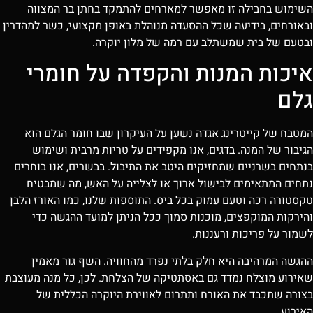
השימוש בחבילה זו מאפשר למארחים להתמקד בחתן בר המצווה
ובאורחים, בידיעה שכל ההסעדה מנוהלת באופן מקצועי, כשר למהדרין
ובטעם של בית שמשתלב עם רמה של מלון יוקרה.
איכות המנות והקפדה על חומרי
גלם
המטבח של קייטרינג אגדה נשען על העיקרון שבו חומר הגלם הוא
הגיבור של המנה. בדגים, אנו מקפידים על טריות מרבית ושימוש
בנתחים בשרניים שמחזיקים היטב את התיבול. בבשרים, אנו בוחרים
נתחים המתאימים לבישול ארוך או לצלייה על האש, מה שמבטיח
טקסטורה רכה וטעם עמוק בכל ביס. התוספות שלנו, כמו האורז הלבן
והירקות המוקפצים, מוכנות סמוך ככל הניתן למועד ההגשה כדי
לשמור על פריכות ורעננות.
ההגשה המרהיבה היא חלק בלתי נפרד מהחוויה. השף גור מאמין
שאירוע מוצלח נמדד גם באסתטיקה של הצלחת. לכן, כל מנה מעוצבת
בצורה שתכבד את האורח ותתרום לאווירת היוקרה הכללית של
האירוע.