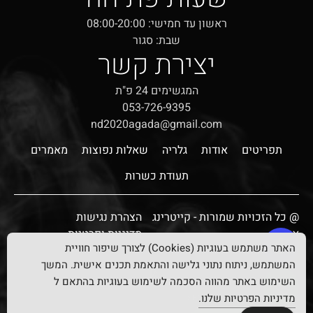
ראשון עד חמישי: 08:00-20:00
שבת: סגור
יצירת קשר
המגשימים 24 פ"ת
053-726-9395
nd2020agada@gmail.com
תפריטים
אודות
גלריה
שאלות נפוצות
מאמרים
תעודת כשרות
@ כל הזכויות שמורות - קייטרינג
הצהרת נגישות
אגדה
מדיניות ופרטיות
האתר משתמש בעוגיות (Cookies) לצורך שיפור חוויית
אפיון, עיצוב ופיתוח:
המשתמש, ניתוח נתוני גלישה והתאמת תכנים אישית. המשך
השימוש באתר מהווה הסכמה לשימוש בעוגיות בהתאם ל
מדיניות הפרטיות שלנו.
דניאל זריהן – קידום אתרים SEO